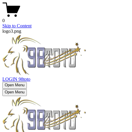
0
Skip to Content
logo3.png
LOGIN 98toto
Open Menu
Open Menu