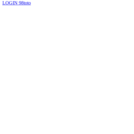
LOGIN 98toto