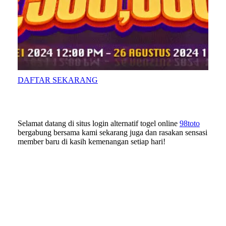
DAFTAR SEKARANG
Selamat datang di situs login alternatif togel online 
98toto
bergabung bersama kami sekarang juga dan rasakan sensasi 
member baru di kasih kemenangan setiap hari!